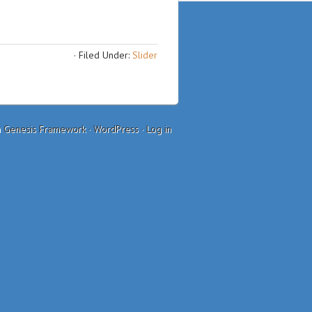
·
Filed Under:
Slider
n
Genesis Framework
·
WordPress
·
Log in